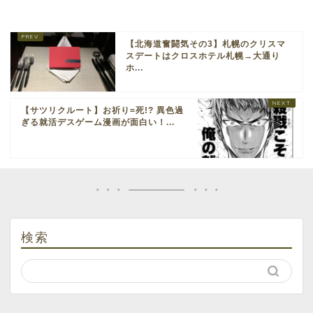
【北海道奮闘気その3】札幌のクリスマ
スデートはクロスホテル札幌→大通り
ホ...
【サツリクルート】お祈り=死!? 異色過
ぎる就活デスゲーム漫画が面白い！...
検索