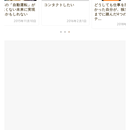
動車の「自動運転」が
コンタクトしたい
どうしても仕事を辞
う遠くない未来に実現
かった自分が、独立
れるかもしれない
までに踏んだ4つの
テ...
2015年11月10日
2016年2月1日
2018年