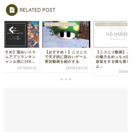
RELATED POST
リ
アニメと漫画-ニコニコ動画
アニメと漫画-ニコニコ動画
おすすめ】面白いスマ
【おすすめ！】ニコニコ
【ニコニコ動画】ニ
ゲームアプリランキン
で天才的に面白いゲーム
の魅力をめっちゃ語
ジャンル別に100...
実況動画を紹介する
放送をする側も楽し
よ...
2017年8月1日
2015年5月27日
2015年