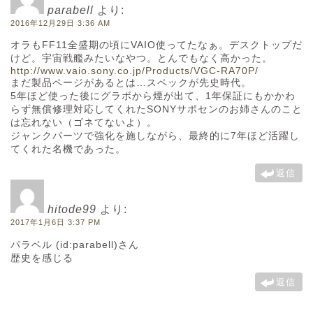
parabell
より:
2016年12月29日 3:36 AM
オラもFF11全盛期の頃にVAIO使ってたなぁ。デスクトップだ
けど。宇宙戦艦みたいなやつ。とんでもなく高かった。
http://www.vaio.sony.co.jp/Products/VGC-RA70P/
まだ製品ページがあるとは…スペックが先史時代。
5年ほど使った後にグラボから煙が出て、1年保証にもかかわ
らず無償修理対応してくれたSONYサポセンのお姉さんのこと
は忘れない（ゴネてないよ）。
ジャンクパーツで強化を施しながら、最終的に7年ほど活躍し
てくれた名機であった。
返信
hitode99
より:
2017年1月6日 3:37 PM
パラベル (id:parabell)さん
歴史を感じる
返信