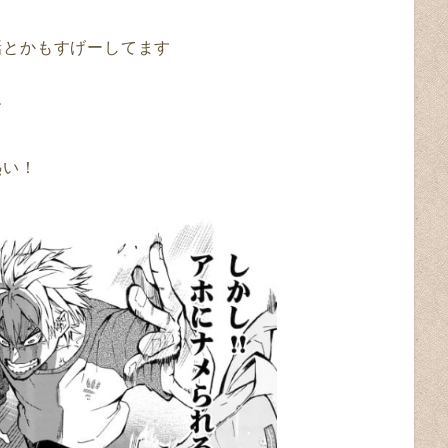
話とかもすげーしてます
す
熱い！