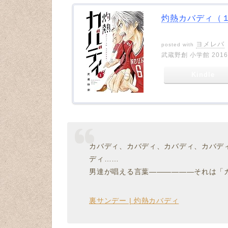
灼熱カバディ（１）
ヨメレバ
posted with
武蔵野創 小学館 2016-
Kindle
カバディ、カバディ、カバディ、カバデ
ディ……
男達が唱える言葉――――――それは「
裏サンデー | 灼熱カバディ