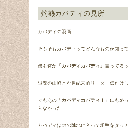
灼熱カバディの見所
カバディの漫画
そもそもカバディってどんなものか知っ
僕も何か
「カバディカバディ」
言ってる
銀魂の山崎とか世紀末的リーダー伝たけ
でもあの
「カバディカバディ！」
にもめ
らなかった
カバディは敵の陣地に入って相手をタッ