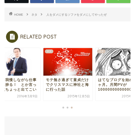
HOME
ネタ
人をダメにするソファをダメにしてやったぜ
RELATED POST
ネタ
ネタ
ンコ我慢しながら仕事
モテ無さ過ぎて童貞だけ
はてなブログを始め
たら捗る！ とか言っ
でクリスマスに神社と海
ヶ月。月間PVが
た奴ちょっと出てこい
に行った話
10000000000000..
2016年3月9日
2015年12月5日
2015年