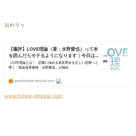
おわりっ
www.hitode-festival.com