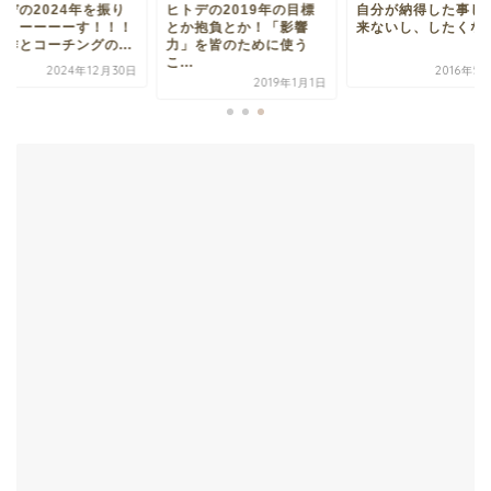
トデの2024年を振り
ヒトデの2019年の目標
自分が納得した事し
りまーーーーす！！！
とか抱負とか！「影響
来ないし、したくな
創作とコーチングの...
力」を皆のために使う
こ...
2024年12月30日
2016年5
2019年1月1日