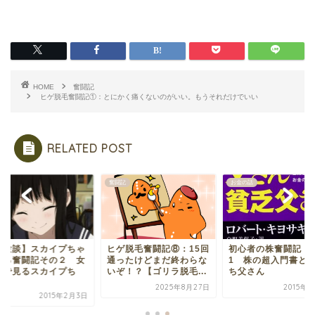
HOME
奮闘記
ヒゲ脱毛奮闘記①：とにかく痛くないのがいい。もうそれだけでいい
RELATED POST
記
奮闘記
お金の話
体験談】スカイプちゃ
ヒゲ脱毛奮闘記⑧：15回
初心者の株奮闘記 
ねる奮闘記その２ 女
通ったけどまだ終わらな
1 株の超入門書と
点で見るスカイプち
いぞ！？【ゴリラ脱毛...
ち父さん
.
2025年8月27日
2015年
2015年2月3日