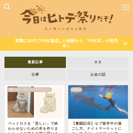
実際に20代でFIRE達成した経験から「FIRE本」が発売
中！
最新記事
ネタ
仕事
お金の話
雑記（という名のメインカテゴリー）
奮闘記
ペットロスを「悲しい」で終
【奮闘記④】セブ留学中の過
わらせないための本を作りま
ごし方。ナイトマーケットに