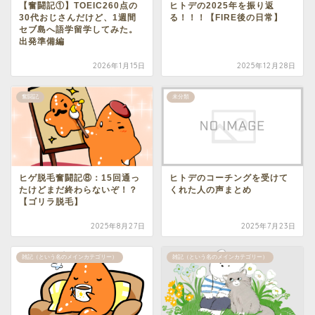
【奮闘記①】TOEIC260点の
ヒトデの2025年を振り返
30代おじさんだけど、1週間
る！！！【FIRE後の日常】
セブ島へ語学留学してみた。
出発準備編
2026年1月15日
2025年12月28日
奮闘記
未分類
ヒゲ脱毛奮闘記⑧：15回通っ
ヒトデのコーチングを受けて
たけどまだ終わらないぞ！？
くれた人の声まとめ
【ゴリラ脱毛】
2025年8月27日
2025年7月23日
雑記（という名のメインカテゴリー）
雑記（という名のメインカテゴリー）