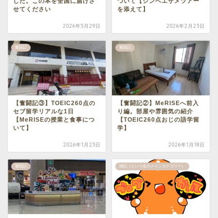
した。この本を全国に届けさ
ついて【ジンベエザメツアー
せてください
を添えて】
2026年5月29日
2026年2月23日
奮闘記
奮闘記
【奮闘記③】TOEIC260点の
【奮闘記②】MeRISEへ前入
セブ留学リアルな1日
り編。部屋や雰囲気の紹介
【MeRISEの授業と食事につ
【TOEIC260点おじの語学留
いて】
学】
2026年1月23日
2026年1月18日
奮闘記
雑記（という名のメインカテゴリー）