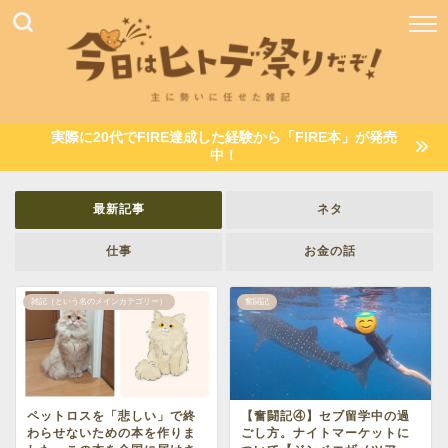
実際に20代でFIRE達成した経験から「FIRE本」が発売
中！
最新記事
ネタ
仕事
お金の話
雑記（という名のメインカテゴリー）
奮闘記
ペットロスを「悲しい」で終
【奮闘記④】セブ留学中の過
わらせないための本を作りま
ごし方。ナイトマーケットに