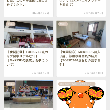
した。この本を全国に届けさ
ついて【ジンベエザメツアー
せてください
を添えて】
2026年5月29日
2026年2月23日
奮闘記
奮闘記
【奮闘記③】TOEIC260点の
【奮闘記②】MeRISEへ前入
セブ留学リアルな1日
り編。部屋や雰囲気の紹介
【MeRISEの授業と食事につ
【TOEIC260点おじの語学留
いて】
学】
2026年1月23日
2026年1月18日
奮闘記
雑記（という名のメインカテゴリー）