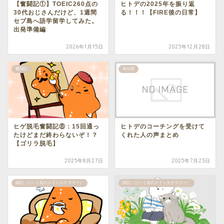
【奮闘記①】TOEIC260点の
ヒトデの2025年を振り返
30代おじさんだけど、1週間
る！！！【FIRE後の日常】
セブ島へ語学留学してみた。
出発準備編
2026年1月15日
2025年12月28日
奮闘記
未分類
ヒゲ脱毛奮闘記⑧：15回通っ
ヒトデのコーチングを受けて
たけどまだ終わらないぞ！？
くれた人の声まとめ
【ゴリラ脱毛】
2025年8月27日
2025年7月23日
雑記（という名のメインカテゴリー）
雑記（という名のメインカテゴリー）