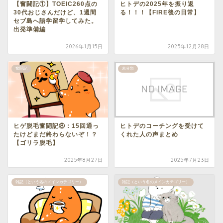
【奮闘記①】TOEIC260点の
ヒトデの2025年を振り返
30代おじさんだけど、1週間
る！！！【FIRE後の日常】
セブ島へ語学留学してみた。
出発準備編
2026年1月15日
2025年12月28日
奮闘記
未分類
ヒゲ脱毛奮闘記⑧：15回通っ
ヒトデのコーチングを受けて
たけどまだ終わらないぞ！？
くれた人の声まとめ
【ゴリラ脱毛】
2025年8月27日
2025年7月23日
雑記（という名のメインカテゴリー）
雑記（という名のメインカテゴリー）