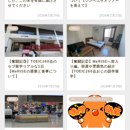
した。この本を全国に届けさ
ついて【ジンベエザメツアー
せてください
を添えて】
2026年5月29日
2026年2月23日
奮闘記
奮闘記
【奮闘記③】TOEIC260点の
【奮闘記②】MeRISEへ前入
セブ留学リアルな1日
り編。部屋や雰囲気の紹介
【MeRISEの授業と食事につ
【TOEIC260点おじの語学留
いて】
学】
2026年1月23日
2026年1月18日
奮闘記
雑記（という名のメインカテゴリー）