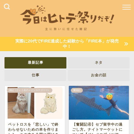
実際に20代でFIRE達成した経験から「FIRE本」が発売
中！
最新記事
ネタ
仕事
お金の話
雑記（という名のメインカテゴリー）
奮闘記
ペットロスを「悲しい」で終
【奮闘記④】セブ留学中の過
わらせないための本を作りま
ごし方。ナイトマーケットに