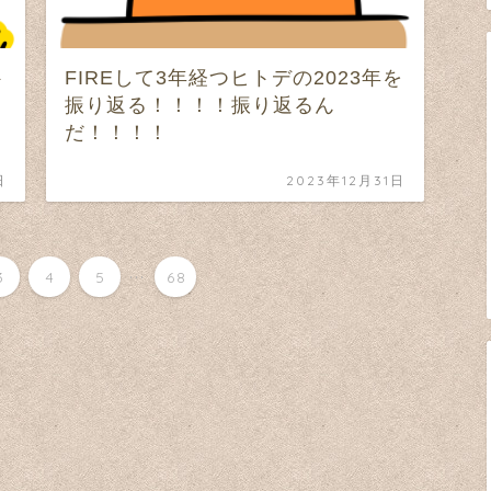
ト
FIREして3年経つヒトデの2023年を
振り返る！！！！振り返るん
だ！！！！
日
2023年12月31日
...
3
4
5
68