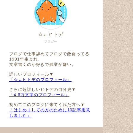
相手に腹が立ったら「ウンコ我慢し
トイレの
☆←ヒトデ
てるんだろうな」と思うと許せるよ
うになるライフハック
ブロガー
ブログで仕事辞めてブログで飯食ってる
2018年6月14日
1991年生まれ。
文章書くのが好きで残業が嫌い。
ネタ
ネタ
詳しいプロフィール▼
「☆←ヒトデのプロフィール」
さらに超詳しいヒトデの自分史▼
「4.6万文字のプロフィール」
初めてこのブログに来てくれた方へ▼
「はじめましての方のために10記事用意
しました」
VS初めての電動歯ブラシ
メリーク