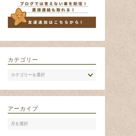
真っ赤なお鼻のヒトデさん
おばあさ
話が進ま
2016年6月13日
カテゴリー
ネタ
ネタ
アーカイブ
VS世の中 早起きの社畜編
隣の部署
か僕も使
ベスト５