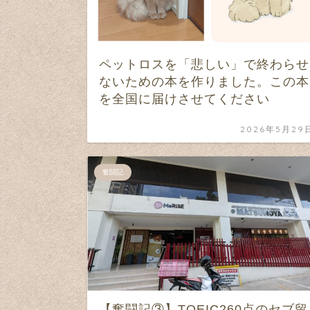
ペットロスを「悲しい」で終わらせ
ないための本を作りました。この本
を全国に届けさせてください
2026年5月29
奮闘記
【奮闘記③】TOEIC260点のセブ留