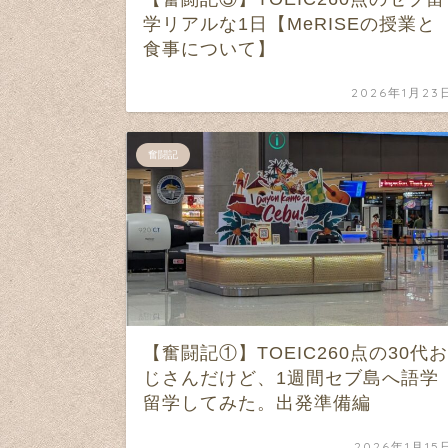
学リアルな1日【MeRISEの授業と
食事について】
2026年1月23
奮闘記
【奮闘記①】TOEIC260点の30代お
じさんだけど、1週間セブ島へ語学
留学してみた。出発準備編
2026年1月15