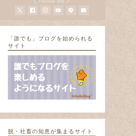
＼ Follow me ／
2017年8月9日
アニメと漫画
ネタ
「誰でも」ブログを始められる
サイト
「ノンタンといっしょ」のOPのド
BUMP 
ライブ感について
た桃太郎
2016年10月1日
脱・社畜の知恵が集まるサイト
ネタ
20代男性の主張