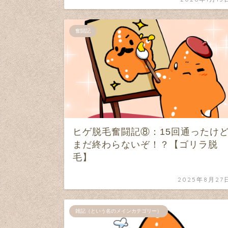
奮闘記
ヒゲ脱毛奮闘記⑧：15回通ったけ
まだ終わらないぞ！？【ゴリラ脱
毛】
2025年8月27
雑記（という名のメインカテゴリー）