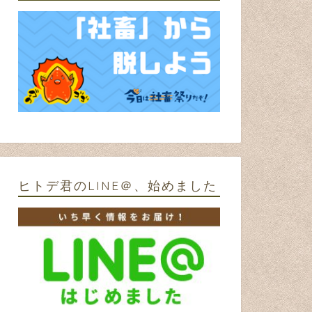
HitodéGO！ VS GOkiburi
冷静に考
ゃカッコ
2016年7月26日
ヒトデ君のLINE＠、始めました
ネタ
ネタ