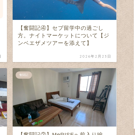
【奮闘記④】セブ留学中の過ごし
方。ナイトマーケットについて【ジ
ンベエザメツアーを添えて】
日
2026年2月23日
奮闘記
【奮闘記②】MeRISEへ前入り編。