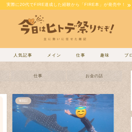
実際に20代でFIRE達成した経験から「FIRE本」が発売中！
人気記事
メイン
仕事
趣味
ブ
仕事
お金の話
奮闘記